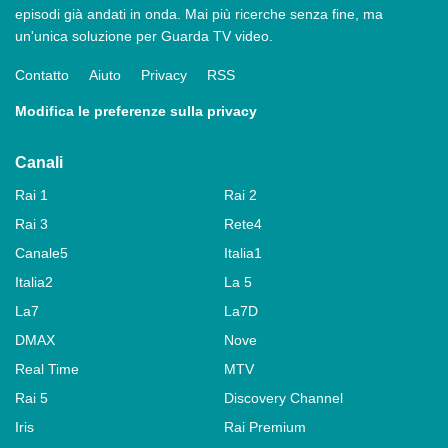
episodi già andati in onda. Mai più ricerche senza fine, ma
un'unica soluzione per Guarda TV video.
Contatto
Aiuto
Privacy
RSS
Modifica le preferenze sulla privacy
Canali
Rai 1
Rai 2
Rai 3
Rete4
Canale5
Italia1
Italia2
La 5
La7
La7D
DMAX
Nove
Real Time
MTV
Rai 5
Discovery Channel
Iris
Rai Premium