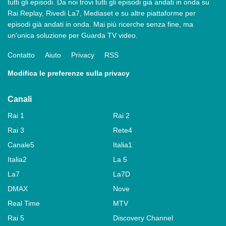
tutti gli episodi. Da noi trovi tutti gli episodi già andati in onda su
Rai Replay, Rivedi La7, Mediaset e su altre piattaforme per
episodi già andati in onda. Mai più ricerche senza fine, ma
un'unica soluzione per Guarda TV video.
Contatto
Aiuto
Privacy
RSS
Modifica le preferenze sulla privacy
Canali
Rai 1
Rai 2
Rai 3
Rete4
Canale5
Italia1
Italia2
La 5
La7
La7D
DMAX
Nove
Real Time
MTV
Rai 5
Discovery Channel