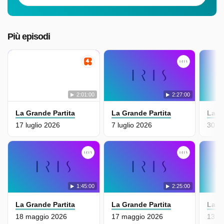
Più episodi
2:01:00
2:27:00
La Grande Partita
La Grande Partita
La G
17 luglio 2026
7 luglio 2026
30 ap
1:45:00
2:25:00
La Grande Partita
La Grande Partita
La G
18 maggio 2026
17 maggio 2026
13 ap