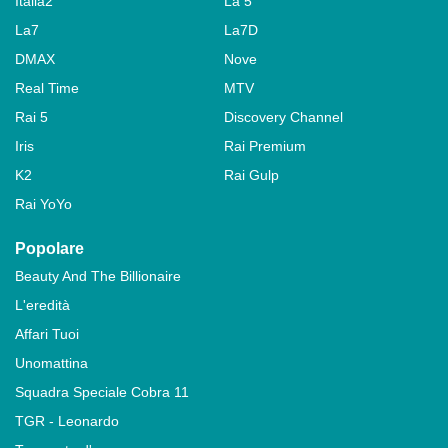
Italia2
La 5
La7
La7D
DMAX
Nove
Real Time
MTV
Rai 5
Discovery Channel
Iris
Rai Premium
K2
Rai Gulp
Rai YoYo
Popolare
Beauty And The Billionaire
L'eredità
Affari Tuoi
Unomattina
Squadra Speciale Cobra 11
TGR - Leonardo