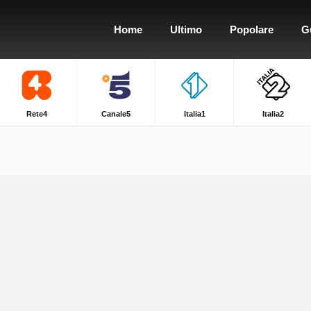
Home
Ultimo
Popolare
G
Rete4
Canale5
Italia1
Italia2