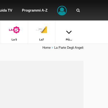
uida TV
Programmi A-Z
La 5
La7
Più...
Home
La Parte Degli Angeli