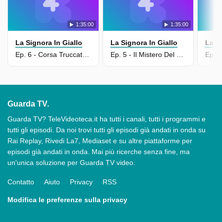
1:35:00
1:35:00
La Signora In Giallo
La Signora In Giallo
La Si
Ep. 6 - Corsa Truccata - Ii Parte/Jessica Dietro Le Sbarre
Ep. 5 - Il Mistero Del Lago /Corsa Truccata - I Parte
Guarda TV.
Guarda TV? TeleVideoteca.it ha tutti i canali, tutti i programmi e
tutti gli episodi. Da noi trovi tutti gli episodi già andati in onda su
Rai Replay, Rivedi La7, Mediaset e su altre piattaforme per
episodi già andati in onda. Mai più ricerche senza fine, ma
un'unica soluzione per Guarda TV video.
Contatto
Aiuto
Privacy
RSS
Modifica le preferenze sulla privacy