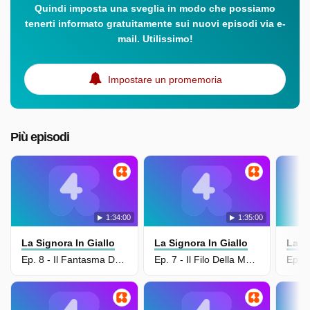
Quindi imposta una sveglia in modo che possiamo
tenerti informato gratuitamente sui nuovi episodi via e-
mail. Utilissimo!
Impostare un promemoria
Più episodi
1:34:00
1:35:00
La Signora In Giallo
La Signora In Giallo
La Si
Ep. 8 - Il Fantasma Degli Scavi - Ii Parte/Omicidio Per Appuntamento
Ep. 7 - Il Filo Della Morte/Fantasma Degli Scavi - I Parte