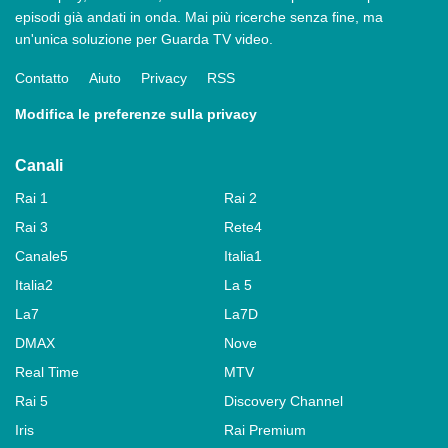
episodi già andati in onda. Mai più ricerche senza fine, ma
un'unica soluzione per Guarda TV video.
Contatto
Aiuto
Privacy
RSS
Modifica le preferenze sulla privacy
Canali
Rai 1
Rai 2
Rai 3
Rete4
Canale5
Italia1
Italia2
La 5
La7
La7D
DMAX
Nove
Real Time
MTV
Rai 5
Discovery Channel
Iris
Rai Premium