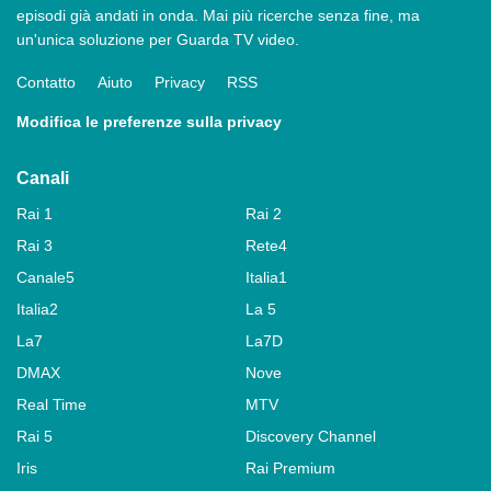
episodi già andati in onda. Mai più ricerche senza fine, ma
un'unica soluzione per Guarda TV video.
Contatto
Aiuto
Privacy
RSS
Modifica le preferenze sulla privacy
Canali
Rai 1
Rai 2
Rai 3
Rete4
Canale5
Italia1
Italia2
La 5
La7
La7D
DMAX
Nove
Real Time
MTV
Rai 5
Discovery Channel
Iris
Rai Premium