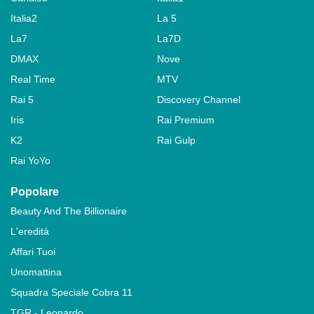
Italia2
La 5
La7
La7D
DMAX
Nove
Real Time
MTV
Rai 5
Discovery Channel
Iris
Rai Premium
K2
Rai Gulp
Rai YoYo
Popolare
Beauty And The Billionaire
L'eredità
Affari Tuoi
Unomattina
Squadra Speciale Cobra 11
TGR - Leonardo