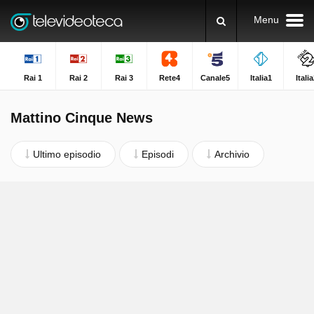
Menu
Rai 1
Rai 2
Rai 3
Rete4
Canale5
Italia1
Itali
Mattino Cinque News
Ultimo episodio
Episodi
Archivio