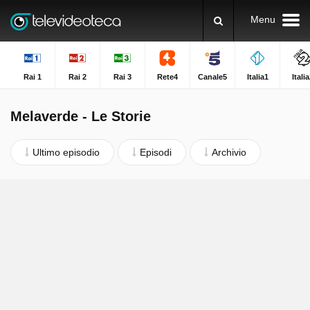
Menu
Rai 1
Rai 2
Rai 3
Rete4
Canale5
Italia1
Itali
Melaverde - Le Storie
Ultimo episodio
Episodi
Archivio