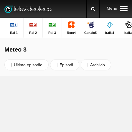
Menu
Rai 1
Rai 2
Rai 3
Rete4
Canale5
Italia1
Itali
Meteo 3
Ultimo episodio
Episodi
Archivio