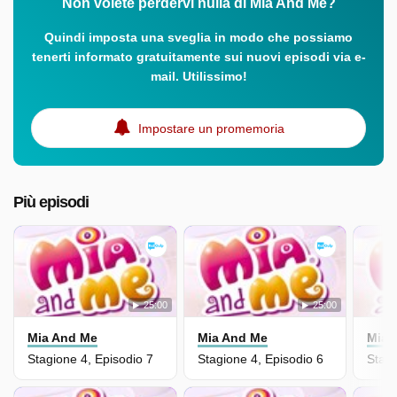
Non volete perdervi nulla di Mia And Me?
Quindi imposta una sveglia in modo che possiamo
tenerti informato gratuitamente sui nuovi episodi via e-
mail. Utilissimo!
Impostare un promemoria
Più episodi
25:00
25:00
Mia And Me
Mia And Me
Mia 
Stagione 4, Episodio 7
Stagione 4, Episodio 6
Stagi