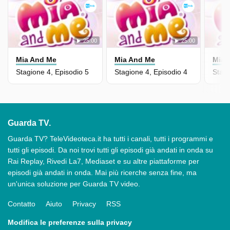
25:00
25:00
Mia And Me
Mia And Me
Mia 
Stagione 4, Episodio 5
Stagione 4, Episodio 4
Stagi
Guarda TV.
Guarda TV? TeleVideoteca.it ha tutti i canali, tutti i programmi e
tutti gli episodi. Da noi trovi tutti gli episodi già andati in onda su
Rai Replay, Rivedi La7, Mediaset e su altre piattaforme per
episodi già andati in onda. Mai più ricerche senza fine, ma
un'unica soluzione per Guarda TV video.
Contatto
Aiuto
Privacy
RSS
Modifica le preferenze sulla privacy