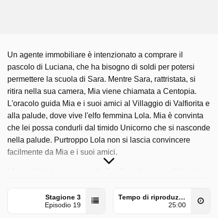
Un agente immobiliare è intenzionato a comprare il
pascolo di Luciana, che ha bisogno di soldi per potersi
permettere la scuola di Sara. Mentre Sara, rattristata, si
ritira nella sua camera, Mia viene chiamata a Centopia.
L'oracolo guida Mia e i suoi amici al Villaggio di Valfiorita e
alla palude, dove vive l'elfo femmina Lola. Mia è convinta
che lei possa condurli dal timido Unicorno che si nasconde
nella palude. Purtroppo Lola non si lascia convincere
facilmente da Mia e i suoi amici.
Mia And Me è trasmesso da Rai Gulp il mercoledì 8 luglio
2026 alle ore 12:05. Questo episodio è stato pubblicato per
la prima volta il sabato 20 luglio 2024.
Stagione 3
Tempo di riproduzione
Episodio 19
25:00