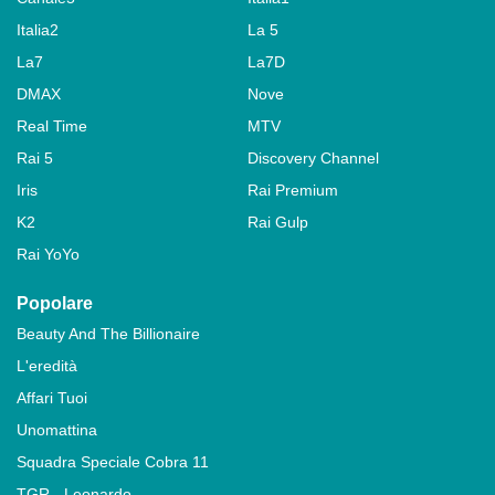
Italia2
La 5
La7
La7D
DMAX
Nove
Real Time
MTV
Rai 5
Discovery Channel
Iris
Rai Premium
K2
Rai Gulp
Rai YoYo
Popolare
Beauty And The Billionaire
L'eredità
Affari Tuoi
Unomattina
Squadra Speciale Cobra 11
TGR - Leonardo