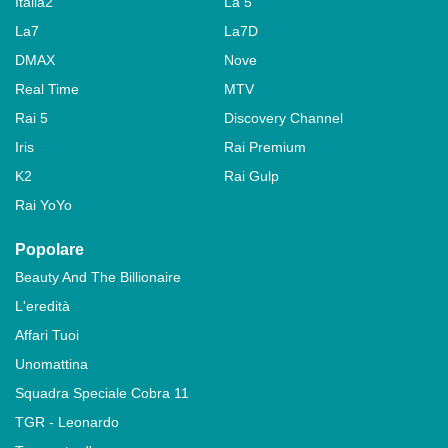
Italia2
La 5
La7
La7D
DMAX
Nove
Real Time
MTV
Rai 5
Discovery Channel
Iris
Rai Premium
K2
Rai Gulp
Rai YoYo
Popolare
Beauty And The Billionaire
L'eredità
Affari Tuoi
Unomattina
Squadra Speciale Cobra 11
TGR - Leonardo