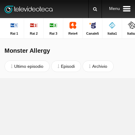
Menu
Rai 1
Rai 2
Rai 3
Rete4
Canale5
Italia1
Itali
Monster Allergy
Ultimo episodio
Episodi
Archivio