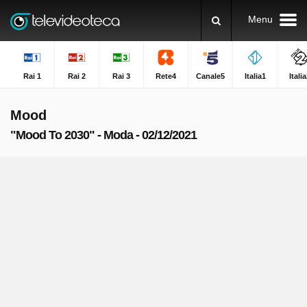
Menu
Rai 1
Rai 2
Rai 3
Rete4
Canale5
Italia1
Itali
Mood
"Mood To 2030" - Moda - 02/12/2021