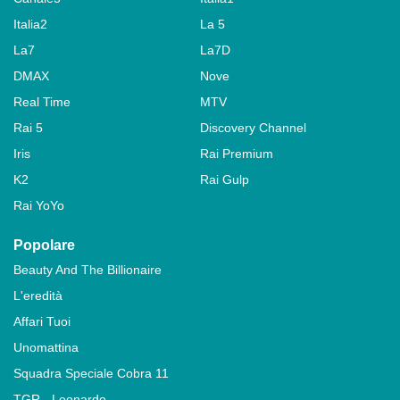
Italia2
La 5
La7
La7D
DMAX
Nove
Real Time
MTV
Rai 5
Discovery Channel
Iris
Rai Premium
K2
Rai Gulp
Rai YoYo
Popolare
Beauty And The Billionaire
L'eredità
Affari Tuoi
Unomattina
Squadra Speciale Cobra 11
TGR - Leonardo