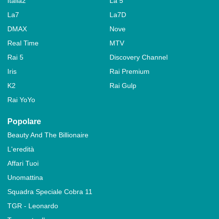
Italia2
La 5
La7
La7D
DMAX
Nove
Real Time
MTV
Rai 5
Discovery Channel
Iris
Rai Premium
K2
Rai Gulp
Rai YoYo
Popolare
Beauty And The Billionaire
L'eredità
Affari Tuoi
Unomattina
Squadra Speciale Cobra 11
TGR - Leonardo