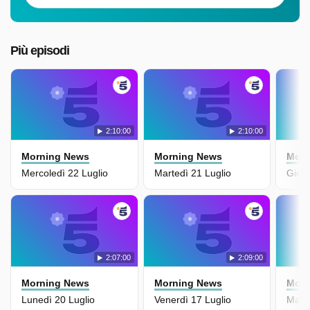
Più episodi
2:10:00
2:10:00
Morning News
Morning News
Morn
Mercoledì 22 Luglio
Martedì 21 Luglio
Giove
2:07:00
2:09:00
Morning News
Morning News
Morn
Lunedì 20 Luglio
Venerdì 17 Luglio
Marte