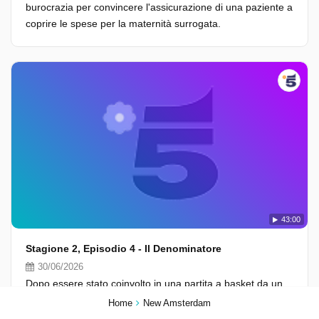
burocrazia per convincere l'assicurazione di una paziente a
coprire le spese per la maternità surrogata.
43:00
Stagione 2, Episodio 4 - Il Denominatore
30/06/2026
Dopo essere stato coinvolto in una partita a basket da un
gruppo di afro-americani, Max soccorre uno di loro che
Home
New Amsterdam
viene ricoverato al New Amsterdam.