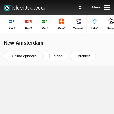
Menu
Rai 1
Rai 2
Rai 3
Rete4
Canale5
Italia1
Itali
New Amsterdam
Ultimo episodio
Episodi
Archivio