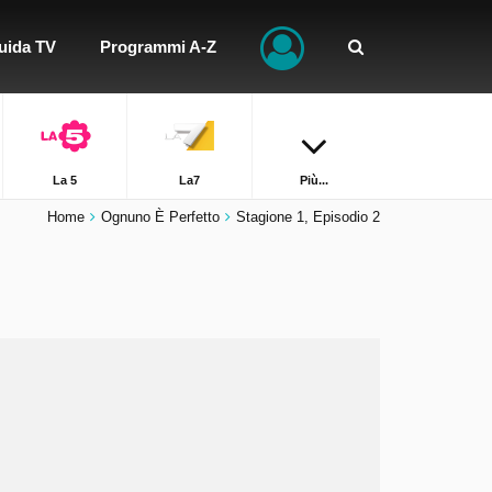
uida TV
Programmi A-Z
La 5
La7
Più...
Home
Ognuno È Perfetto
Stagione 1, Episodio 2