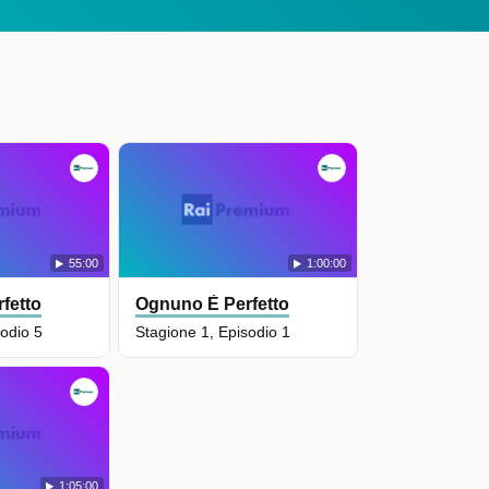
55:00
1:00:00
fetto
Ognuno È Perfetto
sodio 5
Stagione 1, Episodio 1
1:05:00