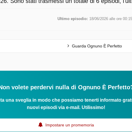
6. Sono stati trasmessi un totale di 6 episodi, l'u
Ultimo episodio:
18/06/2026 alle ore 00:1
Guarda Ognuno È Perfetto
Non volete perdervi nulla di Ognuno È Perfetto
ta una sveglia in modo che possiamo tenerti informato grat
nuovi episodi via e-mail. Utilissimo!
Impostare un promemoria