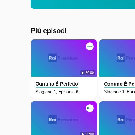
Più episodi
50:00
Ognuno È Perfetto
Ognuno È Per
Stagione 1, Episodio 6
Stagione 1, Epi
55:00