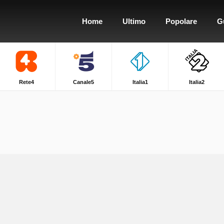
Home
Ultimo
Popolare
G
Rete4
Canale5
Italia1
Italia2