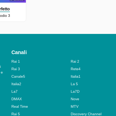
fetto
sodio 3
Canali
Rai 1
Rai 2
i
Rai 3
Rete4
 e
Canale5
Italia1
Italia2
La 5
La7
La7D
DMAX
Nove
Real Time
MTV
Rai 5
Discovery Channel