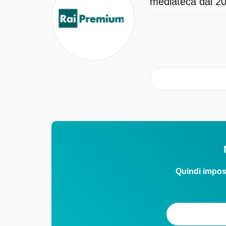
mediateca dal 202
Quindi impos