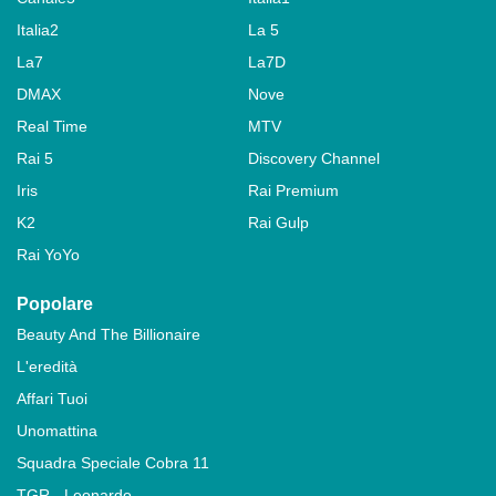
Italia2
La 5
La7
La7D
DMAX
Nove
Real Time
MTV
Rai 5
Discovery Channel
Iris
Rai Premium
K2
Rai Gulp
Rai YoYo
Popolare
Beauty And The Billionaire
L'eredità
Affari Tuoi
Unomattina
Squadra Speciale Cobra 11
TGR - Leonardo