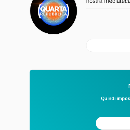
nostra mediateca 
Quindi impos