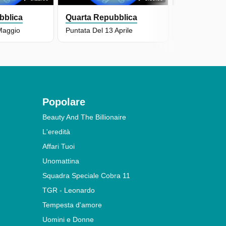
bblica
Quarta Repubblica
Quarta Rep
Maggio
Puntata Del 13 Aprile
Puntata Del 6 
Popolare
Beauty And The Billionaire
L'eredità
Affari Tuoi
Unomattina
Squadra Speciale Cobra 11
TGR - Leonardo
Tempesta d'amore
Uomini e Donne