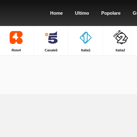
Home
Ultimo
Popolare
G
Rete4
Canale5
Italia1
Italia2