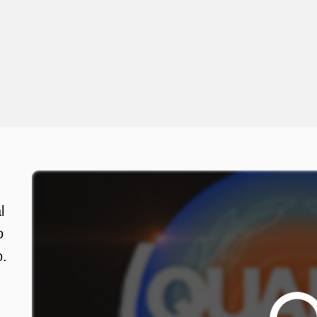
l
o
o.