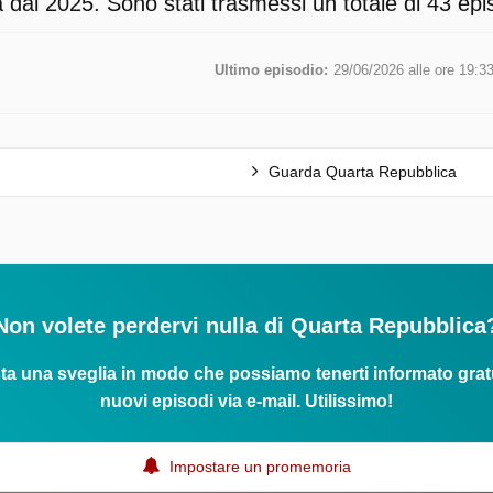
dal 2025. Sono stati trasmessi un totale di 43 epis
Ultimo episodio:
29/06/2026 alle ore 19:3
Guarda Quarta Repubblica
Non volete perdervi nulla di Quarta Repubblica
ta una sveglia in modo che possiamo tenerti informato grat
nuovi episodi via e-mail. Utilissimo!
Impostare un promemoria