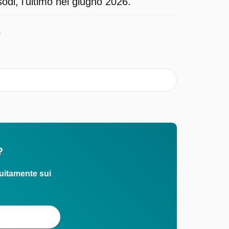
odi, l'ultimo nel giugno 2026.
3
?
uitamente sui