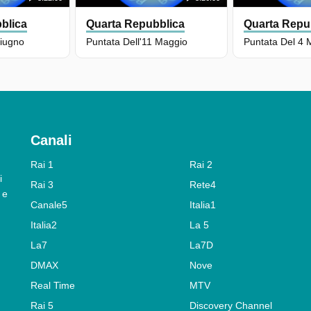
blica
Quarta Repubblica
Quarta Repu
Giugno
Puntata Dell'11 Maggio
Puntata Del 4 
Canali
Rai 1
Rai 2
i
Rai 3
Rete4
 e
Canale5
Italia1
Italia2
La 5
La7
La7D
DMAX
Nove
Real Time
MTV
Rai 5
Discovery Channel