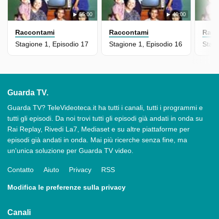
55:00
40:00
Raccontami
Raccontami
Racc
Stagione 1, Episodio 17
Stagione 1, Episodio 16
Stagi
Guarda TV.
Guarda TV? TeleVideoteca.it ha tutti i canali, tutti i programmi e
tutti gli episodi. Da noi trovi tutti gli episodi già andati in onda su
Rai Replay, Rivedi La7, Mediaset e su altre piattaforme per
episodi già andati in onda. Mai più ricerche senza fine, ma
un'unica soluzione per Guarda TV video.
Contatto
Aiuto
Privacy
RSS
Modifica le preferenze sulla privacy
Canali