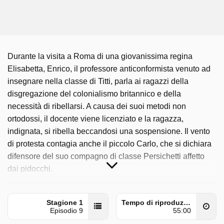
Durante la visita a Roma di una giovanissima regina
Elisabetta, Enrico, il professore anticonformista venuto ad
insegnare nella classe di Titti, parla ai ragazzi della
disgregazione del colonialismo britannico e della
necessità di ribellarsi. A causa dei suoi metodi non
ortodossi, il docente viene licenziato e la ragazza,
indignata, si ribella beccandosi una sospensione. Il vento
di protesta contagia anche il piccolo Carlo, che si dichiara
difensore del suo compagno di classe Persichetti affetto
dai pidocchi.
Raccontami è trasmesso da Rai Premium il lunedì 4
maggio 2026 alle ore 06:30.
Stagione 1
Tempo di riproduzione
Episodio 9
55:00