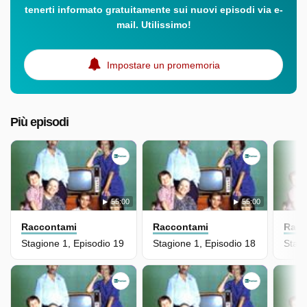
tenerti informato gratuitamente sui nuovi episodi via e-
mail. Utilissimo!
Impostare un promemoria
Più episodi
55:00
55:00
Raccontami
Raccontami
Racc
Stagione 1, Episodio 19
Stagione 1, Episodio 18
Stagi