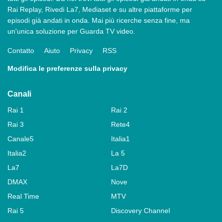
Rai Replay, Rivedi La7, Mediaset e su altre piattaforme per
episodi già andati in onda. Mai più ricerche senza fine, ma
un'unica soluzione per Guarda TV video.
Contatto
Aiuto
Privacy
RSS
Modifica le preferenze sulla privacy
Canali
Rai 1
Rai 2
Rai 3
Rete4
Canale5
Italia1
Italia2
La 5
La7
La7D
DMAX
Nove
Real Time
MTV
Rai 5
Discovery Channel