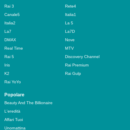
Rai 3
Rete4
Canale5
Italia1
Italia2
La 5
La7
La7D
DMAX
Nove
Real Time
MTV
Rai 5
Discovery Channel
Iris
Rai Premium
K2
Rai Gulp
Rai YoYo
Popolare
Beauty And The Billionaire
L'eredità
Affari Tuoi
Unomattina