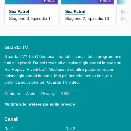
50:00
50:00
Sea Patrol
Sea Patrol
Sea 
Stagione 3, Episodio 1
Stagione 2, Episodio 13
Stagi
Guarda TV.
Guarda TV? TeleVideoteca.it ha tutti i canali, tutti i programmi e
tutti gli episodi. Da noi trovi tutti gli episodi già andati in onda su
Rai Replay, Rivedi La7, Mediaset e su altre piattaforme per
episodi già andati in onda. Mai più ricerche senza fine, ma
un'unica soluzione per Guarda TV video.
Contatto
Aiuto
Privacy
RSS
Modifica le preferenze sulla privacy
Canali
Rai 1
Rai 2