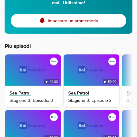
mail. Utilissimo!
Impostare un promemoria
Più episodi
40:00
50:00
Sea Patrol
Sea Patrol
Sea 
Stagione 3, Episodio 3
Stagione 3, Episodio 2
Stagi