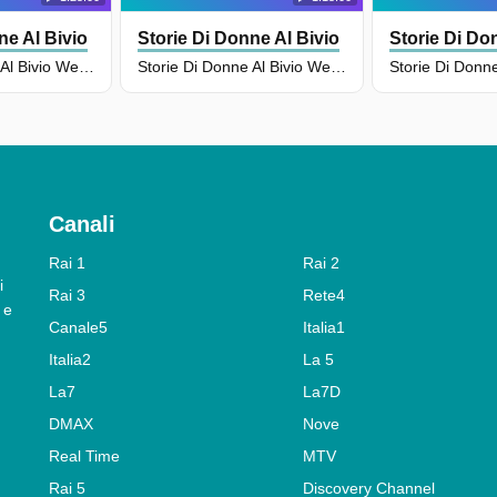
ne Al Bivio
Storie Di Donne Al Bivio
Storie Di Do
Storie Di Donne Al Bivio Weekend - Puntata Del 28/12/2024
Storie Di Donne Al Bivio Weekend - Puntata Del 07/12/2024
Canali
Rai 1
Rai 2
i
Rai 3
Rete4
 e
Canale5
Italia1
Italia2
La 5
La7
La7D
DMAX
Nove
Real Time
MTV
Rai 5
Discovery Channel