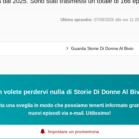
dal 2025. Sono stati trasmessi un totale di 166 epi
Ultimo episodio:
07/08/2026 alle ore 11:20
Guarda Storie Di Donne Al Bivio
 volete perdervi nulla di Storie Di Donne Al Bi
ta una sveglia in modo che possiamo tenerti informato grat
nuovi episodi via e-mail. Utilissimo!
Impostare un promemoria