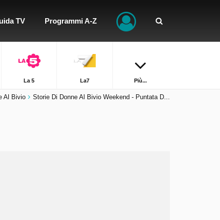
uida TV
Programmi A-Z
La 5
La7
Più...
 Al Bivio
Storie Di Donne Al Bivio Weekend - Puntata D...