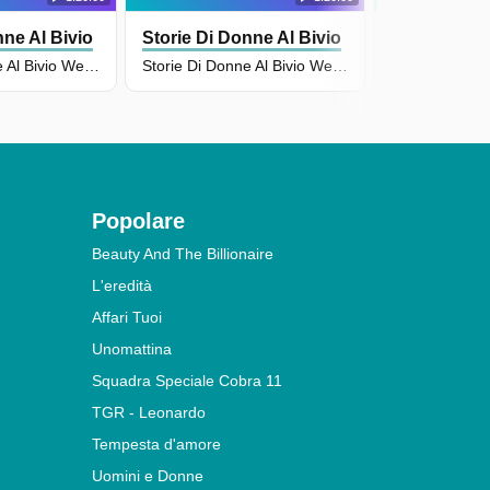
nne Al Bivio
Storie Di Donne Al Bivio
Storie Di D
Storie Di Donne Al Bivio Weekend - Puntata Del 30/11/2024
Storie Di Donne Al Bivio Weekend - Puntata Del 26/10/2024
Popolare
Beauty And The Billionaire
L'eredità
Affari Tuoi
Unomattina
Squadra Speciale Cobra 11
TGR - Leonardo
Tempesta d'amore
Uomini e Donne