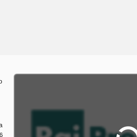
o
a
6