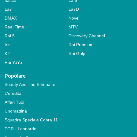
Italia2
La 5
La7
La7D
DMAX
Nove
Real Time
MTV
Rai 5
Discovery Channel
Iris
Rai Premium
K2
Rai Gulp
Rai YoYo
Popolare
Beauty And The Billionaire
L'eredità
Affari Tuoi
Unomattina
Squadra Speciale Cobra 11
TGR - Leonardo