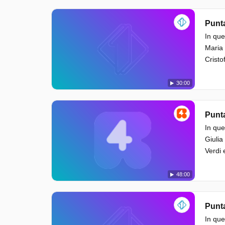
Punta
In que
Maria 
Cristo
30:00
Punta
In que
Giulia
Verdi 
48:00
Punta
In que