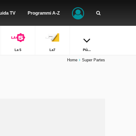
uida TV
Programmi A-Z
La 5
La7
Più...
Home
Super Partes