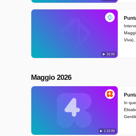
Punta
Interv
Maggio
Viva),
32:00
Maggio 2026
Punta
In que
Elisab
Gentil
1:22:00