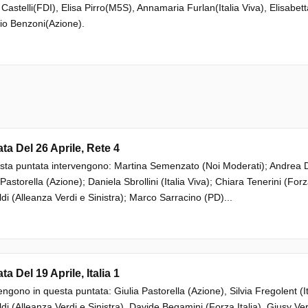
Castelli(FDI), Elisa Pirro(M5S), Annamaria Furlan(Italia Viva), Elisabett
io Benzoni(Azione).
ta Del 26 Aprile, Rete 4
sta puntata intervengono: Martina Semenzato (Noi Moderati); Andrea De 
 Pastorella (Azione); Daniela Sbrollini (Italia Viva); Chiara Tenerini (Forza
di (Alleanza Verdi e Sinistra); Marco Sarracino (PD)...
ta Del 19 Aprile, Italia 1
engono in questa puntata: Giulia Pastorella (Azione), Silvia Fregolent (Ital
di (Alleanza Verdi e Sinistra), Davide Begamini (Forza Italia), Giusy V