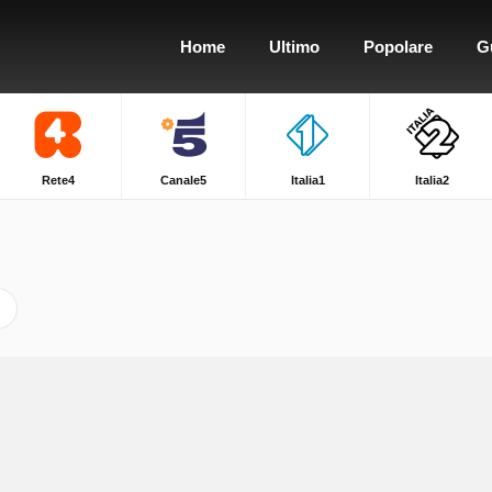
Home
Ultimo
Popolare
G
Rete4
Canale5
Italia1
Italia2