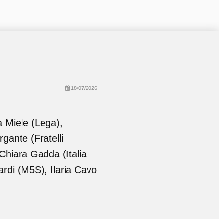
18/07/2026
 Miele (Lega),
gante (Fratelli
 Chiara Gadda (Italia
ardi (M5S), Ilaria Cavo