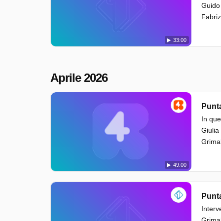
Guido 
Fabriz
33:00
Aprile 2026
Punta
In que
Giulia
Grimal
49:00
Punta
Interv
Grimal