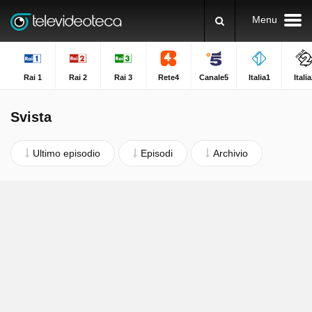
Menu
Rai 1
Rai 2
Rai 3
Rete4
Canale5
Italia1
Itali
Svista
Ultimo episodio
Episodi
Archivio