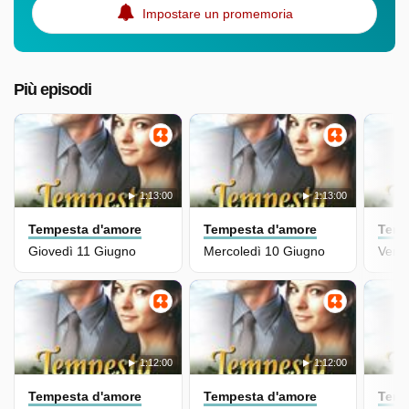
Impostare un promemoria
Più episodi
1:13:00
1:13:00
Tempesta d'amore
Tempesta d'amore
Temp
Giovedì 11 Giugno
Mercoledì 10 Giugno
Vene
1:12:00
1:12:00
Tempesta d'amore
Tempesta d'amore
Temp