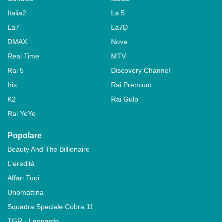
Italia2
La 5
La7
La7D
DMAX
Nove
Real Time
MTV
Rai 5
Discovery Channel
Iris
Rai Premium
K2
Rai Gulp
Rai YoYo
Popolare
Beauty And The Billionaire
L'eredità
Affari Tuoi
Unomattina
Squadra Speciale Cobra 11
TGR - Leonardo