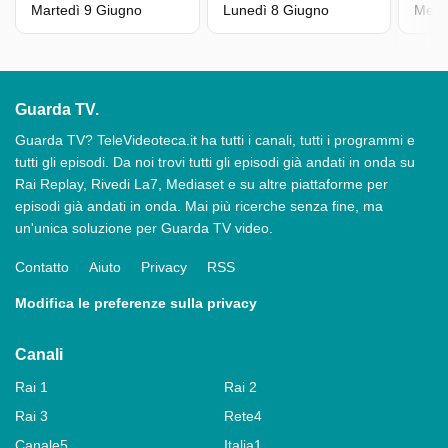
Martedì 9 Giugno
Lunedì 8 Giugno
Merc
Guarda TV.
Guarda TV? TeleVideoteca.it ha tutti i canali, tutti i programmi e
tutti gli episodi. Da noi trovi tutti gli episodi già andati in onda su
Rai Replay, Rivedi La7, Mediaset e su altre piattaforme per
episodi già andati in onda. Mai più ricerche senza fine, ma
un'unica soluzione per Guarda TV video.
Contatto
Aiuto
Privacy
RSS
Modifica le preferenze sulla privacy
Canali
Rai 1
Rai 2
Rai 3
Rete4
Canale5
Italia1