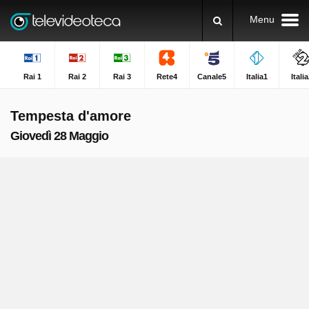
Menu
Rai 1
Rai 2
Rai 3
Rete4
Canale5
Italia1
Itali
Tempesta d'amore
Giovedì 28 Maggio