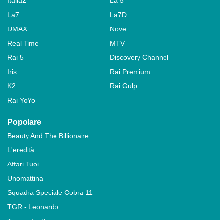
Italia2
La 5
La7
La7D
DMAX
Nove
Real Time
MTV
Rai 5
Discovery Channel
Iris
Rai Premium
K2
Rai Gulp
Rai YoYo
Popolare
Beauty And The Billionaire
L'eredità
Affari Tuoi
Unomattina
Squadra Speciale Cobra 11
TGR - Leonardo