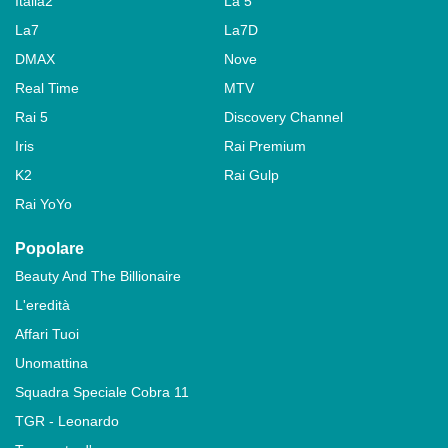
Italia2
La 5
La7
La7D
DMAX
Nove
Real Time
MTV
Rai 5
Discovery Channel
Iris
Rai Premium
K2
Rai Gulp
Rai YoYo
Popolare
Beauty And The Billionaire
L'eredità
Affari Tuoi
Unomattina
Squadra Speciale Cobra 11
TGR - Leonardo