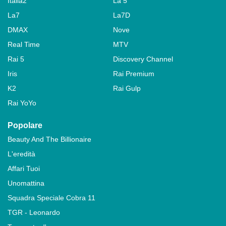
Italia2
La 5
La7
La7D
DMAX
Nove
Real Time
MTV
Rai 5
Discovery Channel
Iris
Rai Premium
K2
Rai Gulp
Rai YoYo
Popolare
Beauty And The Billionaire
L'eredità
Affari Tuoi
Unomattina
Squadra Speciale Cobra 11
TGR - Leonardo