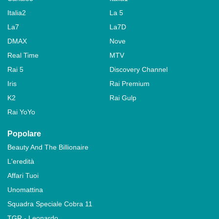
Italia2
La 5
La7
La7D
DMAX
Nove
Real Time
MTV
Rai 5
Discovery Channel
Iris
Rai Premium
K2
Rai Gulp
Rai YoYo
Popolare
Beauty And The Billionaire
L'eredità
Affari Tuoi
Unomattina
Squadra Speciale Cobra 11
TGR - Leonardo