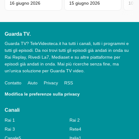
16 giugno 2026
15 giugno 2026
10 g
Guarda TV.
Guarda TV? TeleVideoteca.it ha tutti i canali, tutti i programmi e
tutti gli episodi. Da noi trovi tutti gli episodi già andati in onda su
Rai Replay, Rivedi La7, Mediaset e su altre piattaforme per
episodi già andati in onda. Mai più ricerche senza fine, ma
un'unica soluzione per Guarda TV video.
Contatto
Aiuto
Privacy
RSS
Modifica le preferenze sulla privacy
Canali
Rai 1
Rai 2
Rai 3
Rete4
Canale5
Italia1