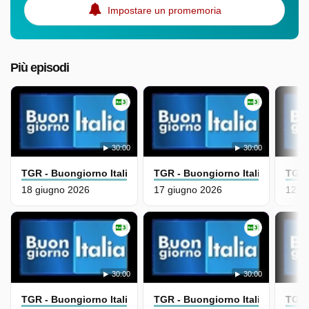
Impostare un promemoria
Più episodi
30:00
30:00
TGR - Buongiorno Italia
TGR - Buongiorno Italia
TGR 
18 giugno 2026
17 giugno 2026
12 g
30:00
30:00
TGR - Buongiorno Italia
TGR - Buongiorno Italia
TGR 