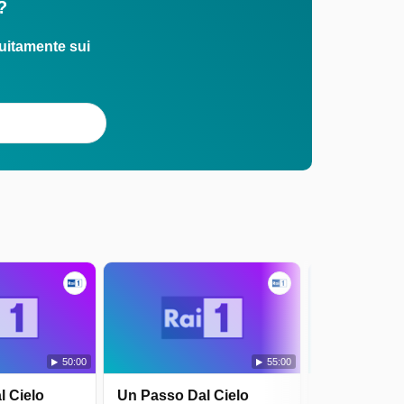
?
uitamente sui
50:00
55:00
l Cielo
Un Passo Dal Cielo
Un Passo Da