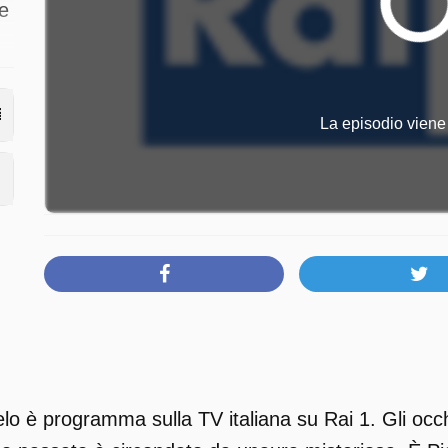
e
i
La episodio viene 
dì
o è programma sulla TV italiana su Rai 1. Gli occhi