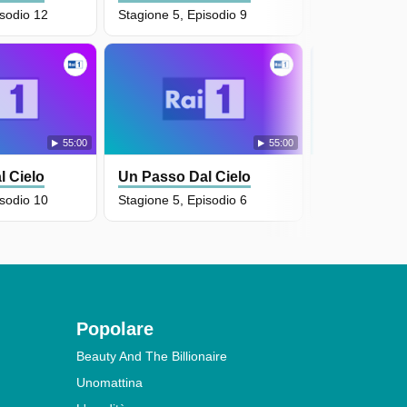
isodio 12
Stagione 5, Episodio 9
Stagione 5, Ep
55:00
55:00
l Cielo
Un Passo Dal Cielo
Un Passo Da
isodio 10
Stagione 5, Episodio 6
Stagione 5, Ep
Popolare
Beauty And The Billionaire
Unomattina