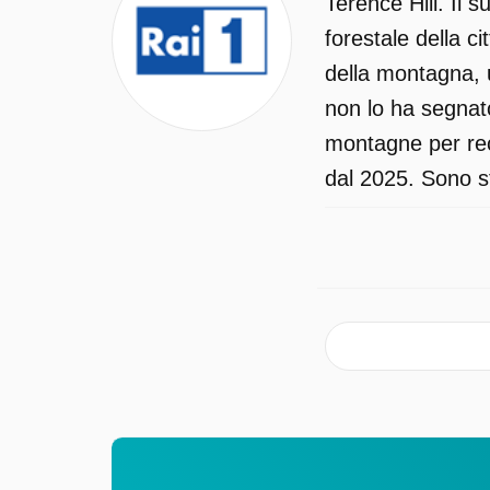
Terence Hill. Il 
forestale della c
della montagna, u
non lo ha segnato
montagne per rec
dal 2025. Sono st