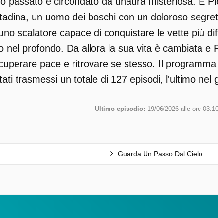
suo passato è circondato da unaura misteriosa. È Pi
ittadina, un uomo dei boschi con un doloroso segret
no scalatore capace di conquistare le vette più diff
 nel profondo. Da allora la sua vita è cambiata e Piet
uperare pace e ritrovare se stesso. Il programma 
ati trasmessi un totale di 127 episodi, l'ultimo nel
Ultimo episodio:
19/06/2026 alle ore 03:1
Guarda Un Passo Dal Cielo