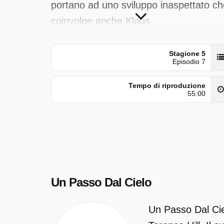
portano ad uno sviluppo inaspettato ch
coinvolge anche Klaus.
Un Passo Dal Cielo è trasmesso da Ra
Stagione 5
1 il martedì 28 aprile 2026 alle ore
Episodio 7
02:35. Questo episodio è stato
Tempo di riproduzione
pubblicato per la prima volta il mercole
55:00
21 gennaio 2026.
Un Passo Dal Cielo
Un Passo Dal Ciel