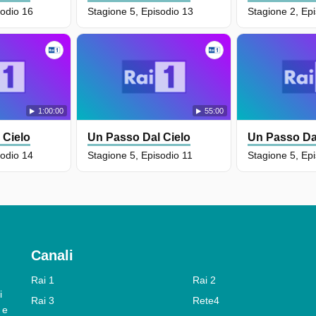
sodio 16
Stagione 5, Episodio 13
Stagione 2, Ep
1:00:00
55:00
 Cielo
Un Passo Dal Cielo
Un Passo Da
sodio 14
Stagione 5, Episodio 11
Stagione 5, Ep
Canali
Rai 1
Rai 2
i
Rai 3
Rete4
 e