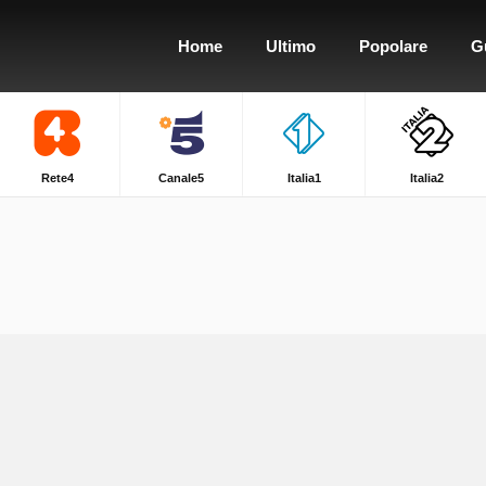
Home
Ultimo
Popolare
G
Rete4
Canale5
Italia1
Italia2