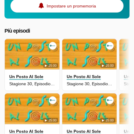
Impostare un promemoria
Più episodi
25:00
25:00
Un Posto Al Sole
Un Posto Al Sole
Un P
Stagione 30, Episodio 6892
Stagione 30, Episodio 6891
25:00
25:00
Un Posto Al Sole
Un Posto Al Sole
Un P