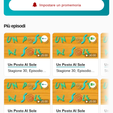
Impostare un promemoria
Più episodi
25:00
30:00
Un Posto Al Sole
Un Posto Al Sole
Un P
Stagione 30, Episodio 6954
Stagione 30, Episodio 6993
25:00
25:00
Un Posto Al Sole
Un Posto Al Sole
Un P