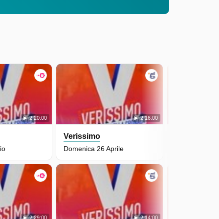
2:20:00
2:16:00
Verissimo
Verissimo
io
Domenica 26 Aprile
Sabato 25 Apr
2:29:00
2:14:00