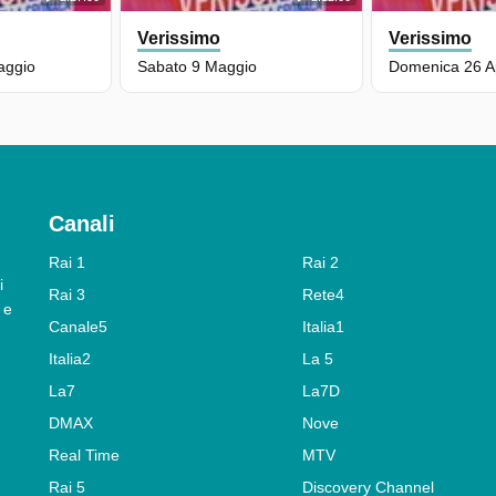
Verissimo
Verissimo
aggio
Sabato 9 Maggio
Domenica 26 Ap
Canali
Rai 1
Rai 2
i
Rai 3
Rete4
 e
Canale5
Italia1
Italia2
La 5
La7
La7D
DMAX
Nove
Real Time
MTV
Rai 5
Discovery Channel