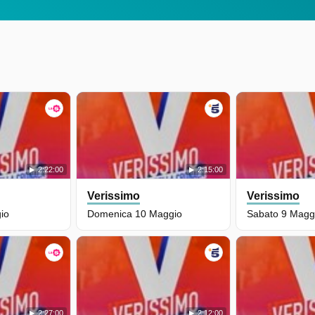
2:22:00
2:15:00
Verissimo
Verissimo
io
Domenica 10 Maggio
Sabato 9 Magg
2:27:00
2:12:00