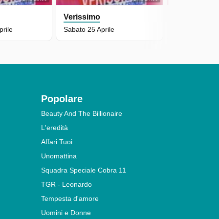
Verissimo
Verissimo
rile
Sabato 25 Aprile
Domenica 19 A
Popolare
Beauty And The Billionaire
L'eredità
Affari Tuoi
Unomattina
Squadra Speciale Cobra 11
TGR - Leonardo
Tempesta d'amore
Uomini e Donne