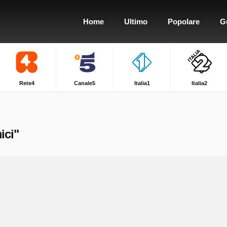
Home
Ultimo
Popolare
G
Rete4
Canale5
Italia1
Italia2
ici"