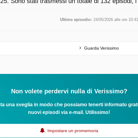
5. Sono stati trasmessi un totale di 132 episodi, l
Ultimo episodio:
24/05/2026 alle ore 10:4
Guarda Verissimo
Non volete perdervi nulla di Verissimo?
ta una sveglia in modo che possiamo tenerti informato grat
nuovi episodi via e-mail. Utilissimo!
Impostare un promemoria