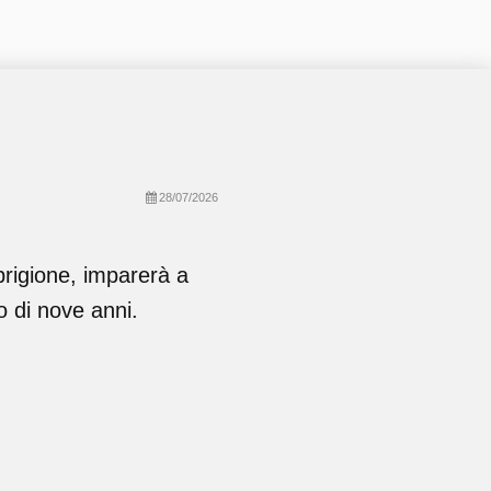
28/07/2026
prigione, imparerà a
o di nove anni.