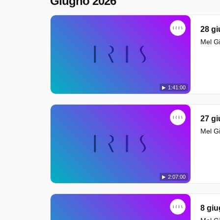
Giugno 2026
28 g
Mel Gi
1:41:00
27 g
Mel Gi
2:07:00
8 gi