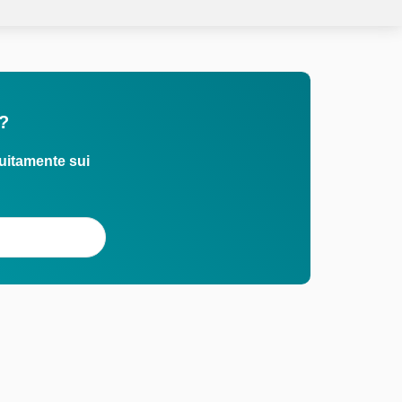
o?
uitamente sui