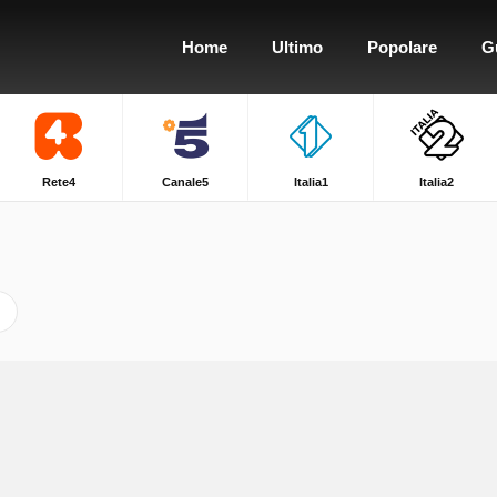
Home
Ultimo
Popolare
G
Rete4
Canale5
Italia1
Italia2