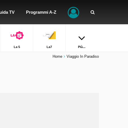
uida TV
Programmi A-Z
La 5
La7
Più...
Home
Viaggio In Paradiso