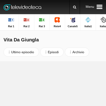
Menu
Rai 1
Rai 2
Rai 3
Rete4
Canale5
Italia1
Itali
Vita Da Giungla
Ultimo episodio
Episodi
Archivio