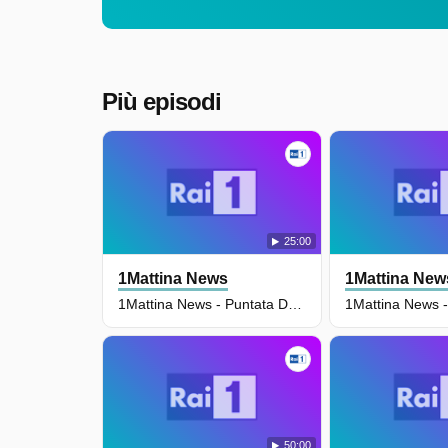
Più episodi
25:00
1Mattina News
1Mattina New
1Mattina News - Puntata Del 10/07/2026
50:00