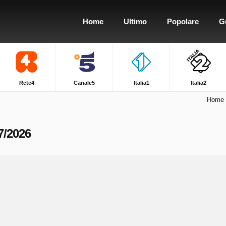
Home
Ultimo
Popolare
G
Rete4
Canale5
Italia1
Italia2
Home
7/2026