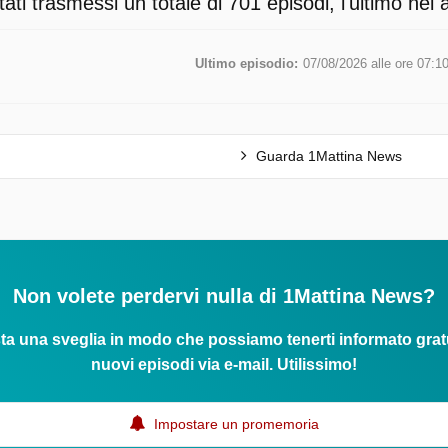
ati trasmessi un totale di 701 episodi, l'ultimo nel
Ultimo episodio:
07/08/2026 alle ore 07:1
Guarda 1Mattina News
Non volete perdervi nulla di 1Mattina News?
ta una sveglia in modo che possiamo tenerti informato grat
nuovi episodi via e-mail. Utilissimo!
Impostare un promemoria