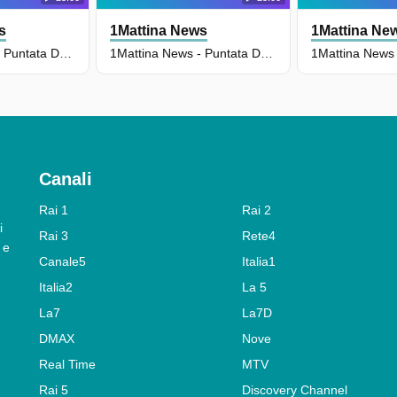
s
1Mattina News
1Mattina Ne
1Mattina News - Puntata Del 09/07/2026
1Mattina News - Puntata Del 08/07/2026
Canali
Rai 1
Rai 2
i
Rai 3
Rete4
 e
Canale5
Italia1
Italia2
La 5
La7
La7D
DMAX
Nove
Real Time
MTV
Rai 5
Discovery Channel