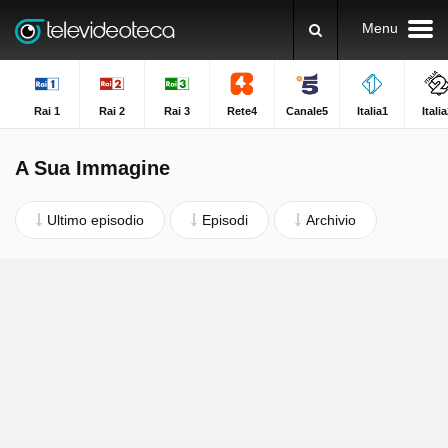
Menu
Rai 1
Rai 2
Rai 3
Rete4
Canale5
Italia1
Itali
A Sua Immagine
Ultimo episodio
Episodi
Archivio