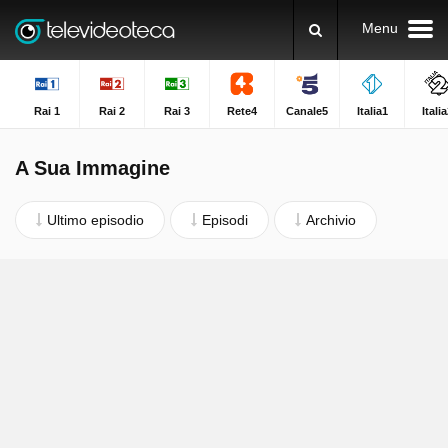
Menu
Rai 1
Rai 2
Rai 3
Rete4
Canale5
Italia1
Itali
A Sua Immagine
Ultimo episodio
Episodi
Archivio