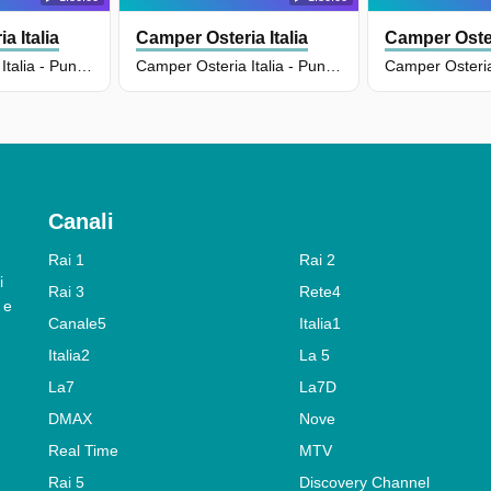
a Italia
Camper Osteria Italia
Camper Oster
Camper Osteria Italia - Puntata Del 11/06/2026
Camper Osteria Italia - Puntata Del 08/06/2026
Canali
Rai 1
Rai 2
i
Rai 3
Rete4
 e
Canale5
Italia1
Italia2
La 5
La7
La7D
DMAX
Nove
Real Time
MTV
Rai 5
Discovery Channel