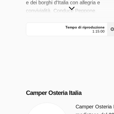
e dei borghi d'Italia con allegria e
convivialità. Conduce Peppone.
Camper Osteria Italia è trasmesso da
Tempo di riproduzione
Rai 1 il martedì 2 giugno 2026 alle ore
1:15:00
12:15.
Camper Osteria Italia
Camper Osteria It