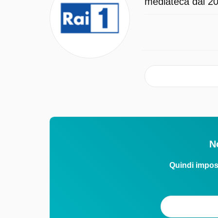
mediateca dal 202
N
Quindi impos