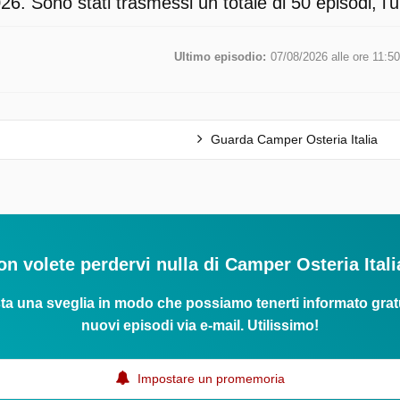
6. Sono stati trasmessi un totale di 50 episodi, l'
Ultimo episodio:
07/08/2026 alle ore 11:50
Guarda Camper Osteria Italia
on volete perdervi nulla di Camper Osteria Itali
ta una sveglia in modo che possiamo tenerti informato grat
nuovi episodi via e-mail. Utilissimo!
Impostare un promemoria