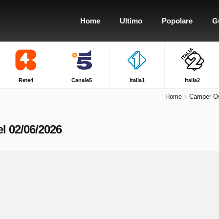
Home
Ultimo
Popolare
G
Rete4
Canale5
Italia1
Italia2
Home
Camper Ost
el 02/06/2026