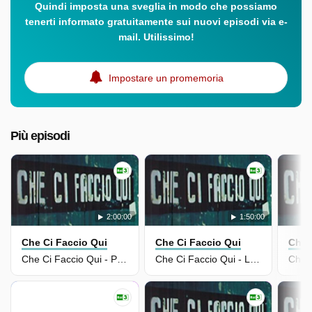
Quindi imposta una sveglia in modo che possiamo
tenerti informato gratuitamente sui nuovi episodi via e-
mail. Utilissimo!
Impostare un promemoria
Più episodi
2:00:00
1:50:00
Che Ci Faccio Qui
Che Ci Faccio Qui
Che 
Che Ci Faccio Qui - Parlami Di Te - Puntata Del 10/06/2025
Che Ci Faccio Qui - La Casa Degli Altri - Puntata Del 03/06/2025