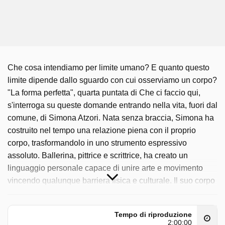
Che cosa intendiamo per limite umano? E quanto questo
limite dipende dallo sguardo con cui osserviamo un corpo?
"La forma perfetta", quarta puntata di Che ci faccio qui,
s'interroga su queste domande entrando nella vita, fuori dal
comune, di Simona Atzori. Nata senza braccia, Simona ha
costruito nel tempo una relazione piena con il proprio
corpo, trasformandolo in uno strumento espressivo
assoluto. Ballerina, pittrice e scrittrice, ha creato un
linguaggio personale capace di unire arte e movimento
vincendo qualunque barriera fisica e culturale. Il suo corpo
non viene nascosto né compensato, ma abitato. Nei gesti,
nella disciplina, nella ripetizione quotidiana, prende forma
Tempo di riproduzione
un equilibrio che non elimina il limite, ma lo attraversa.
2:00:00