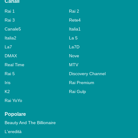
Canali
Rai 1
Rai 2
Rai 3
Rete4
Canale5
Italia1
Italia2
La 5
La7
La7D
DMAX
Nove
Real Time
MTV
Rai 5
Discovery Channel
Iris
Rai Premium
K2
Rai Gulp
Rai YoYo
Popolare
Beauty And The Billionaire
L'eredità