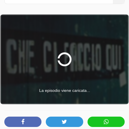
Domenico Iannacone, si muove dentro questa esperienza,
rompe le distanze, entra nel modo in cui Simona costruisce
ogni giorno il proprio rapporto con il mondo e con gli altri.
Non c'è rappresentazione della disabilità, ma una
presenza che ridefinisce, dall'interno, il significato stesso di
limite. Ad accoglierlo sono i luoghi della sua vita: la casa,
gli spazi del lavoro artistico, la dimensione più intima dei
ricordi. Un viaggio profondo, a tratti commovente, in cui
talento e fragilità si intrecciano senza separarsi. "La forma
perfetta", mette in discussione il nostro sguardo. Non offre
una lezione, ma apre un orizzonte: quello in cui ciò che
appare mancanza può essere riconosciuto come forma,
possibilità, bellezza.
La episodio viene caricata...
Che Ci Faccio Qui è trasmesso da Rai 3 il martedì 7 luglio
2026 alle ore 21:15.