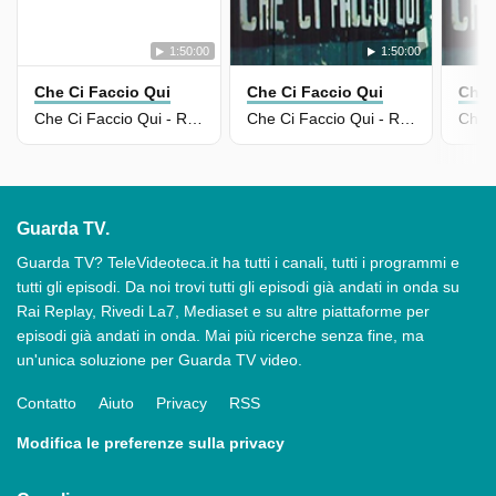
1:50:00
1:50:00
Che Ci Faccio Qui
Che Ci Faccio Qui
Che 
Che Ci Faccio Qui - Ricordati Di Me: Capitolo Ii - Puntata Del 27/05/2025
Che Ci Faccio Qui - Ricordati Di Me: Capitolo I - Puntata Del 20/05/2025
Guarda TV.
Guarda TV? TeleVideoteca.it ha tutti i canali, tutti i programmi e
tutti gli episodi. Da noi trovi tutti gli episodi già andati in onda su
Rai Replay, Rivedi La7, Mediaset e su altre piattaforme per
episodi già andati in onda. Mai più ricerche senza fine, ma
un'unica soluzione per Guarda TV video.
Contatto
Aiuto
Privacy
RSS
Modifica le preferenze sulla privacy