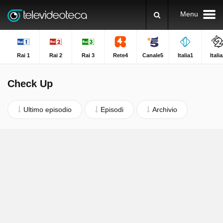
Menu
Rai 1
Rai 2
Rai 3
Rete4
Canale5
Italia1
Itali
Check Up
Ultimo episodio
Episodi
Archivio