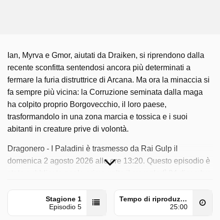
Ian, Myrva e Gmor, aiutati da Draiken, si riprendono dalla
recente sconfitta sentendosi ancora più determinati a
fermare la furia distruttrice di Arcana. Ma ora la minaccia si
fa sempre più vicina: la Corruzione seminata dalla maga
ha colpito proprio Borgovecchio, il loro paese,
trasformandolo in una zona marcia e tossica e i suoi
abitanti in creature prive di volontà.
Dragonero - I Paladini è trasmesso da Rai Gulp il
domenica 2 agosto 2026 alle ore 13:20. Questo episodio è
stato pubblicato per la prima volta il mercoledì 24 dicembre
2025.
Stagione 1
Tempo di riproduzione
Episodio 5
25:00