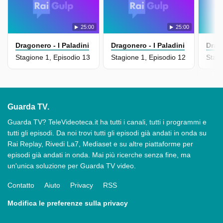
25:00
25:00
Dragonero - I Paladini
Dragonero - I Paladini
Drago
Stagione 1, Episodio 13
Stagione 1, Episodio 12
Stagi
Guarda TV.
Guarda TV? TeleVideoteca.it ha tutti i canali, tutti i programmi e
tutti gli episodi. Da noi trovi tutti gli episodi già andati in onda su
Rai Replay, Rivedi La7, Mediaset e su altre piattaforme per
episodi già andati in onda. Mai più ricerche senza fine, ma
un'unica soluzione per Guarda TV video.
Contatto
Aiuto
Privacy
RSS
Modifica le preferenze sulla privacy