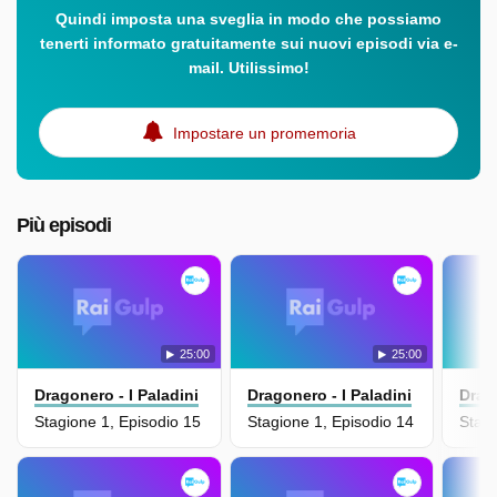
Quindi imposta una sveglia in modo che possiamo
tenerti informato gratuitamente sui nuovi episodi via e-
mail. Utilissimo!
Impostare un promemoria
Più episodi
25:00
25:00
Dragonero - I Paladini
Dragonero - I Paladini
Drago
Stagione 1, Episodio 15
Stagione 1, Episodio 14
Stagi