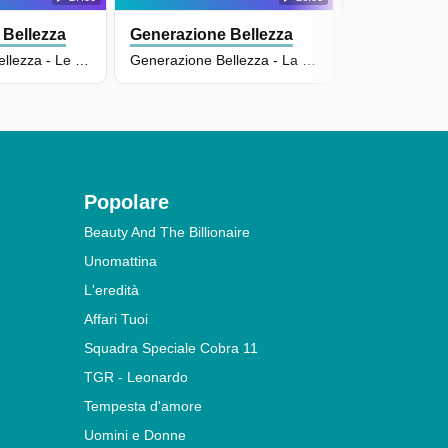
 Bellezza
Generazione Bellezza
Generazione
Generazione Bellezza - Le Panchine Della Felicità - Puntata Del 28/12/2021 - S2e4
Generazione Bellezza - La Marea Di Praiano - Puntata Del 10/04/2024 - S4e18
Popolare
Beauty And The Billionaire
Unomattina
L'eredità
Affari Tuoi
Squadra Speciale Cobra 11
TGR - Leonardo
Tempesta d'amore
Uomini e Donne