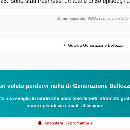
5. Sono stati trasmessi un totale di 60 episodi, l'
Ultimo episodio:
05/08/2026 alle ore 17:5
Guarda Generazione Bellezza
n volete perdervi nulla di Generazione Bellez
ta una sveglia in modo che possiamo tenerti informato grat
nuovi episodi via e-mail. Utilissimo!
Impostare un promemoria