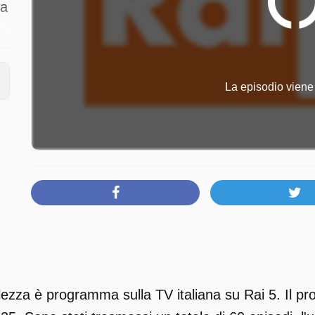
na
e
La episodio viene 
ezza è programma sulla TV italiana su Rai 5. Il pr