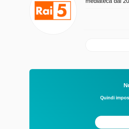
mediateca dal 202
No
Quindi impos