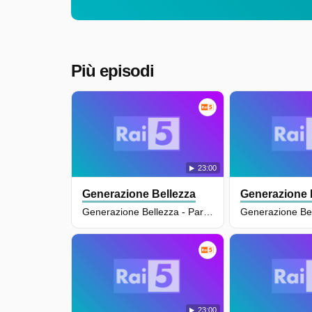
Più episodi
23:00
Generazione Bellezza
Generazione 
Generazione Bellezza - Parco Jalari E Il Seme Della Bellezza - Puntata Del 08/04/2024 - S4e16
23:00