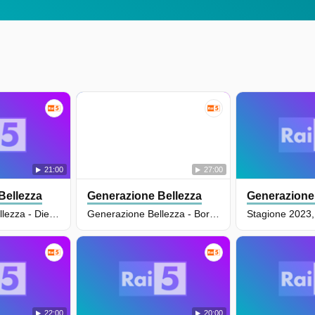
21:00
27:00
Bellezza
Generazione Bellezza
Generazione
Generazione Bellezza - Dietro La Maschera - Puntata Del 07/01/2022 - S2e13
Generazione Bellezza - Borghi Di Vita - Puntata Del 05/01/2022 - S2e11
Stagione 2023,
22:00
20:00