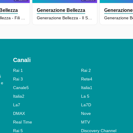
Bellezza
Generazione Bellezza
Generazione
Generazione Bellezza - Fili Di Sardegna - Puntata Del 03/04/2024 - S4e13
Generazione Bellezza - Il Sindaco - Puntata Del 01/01/2022 - S2e7
Canali
Rai 1
Rai 2
i
Rai 3
Rete4
 e
Canale5
Italia1
Italia2
La 5
La7
La7D
DMAX
Nove
Real Time
MTV
Rai 5
Discovery Channel