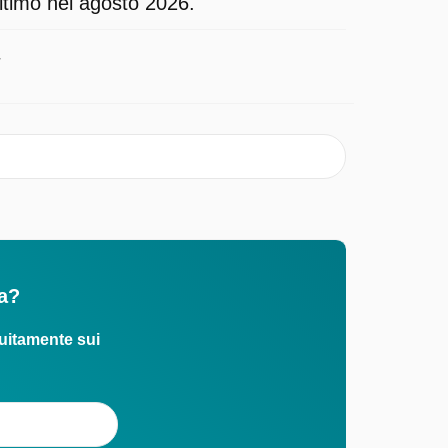
ultimo nel agosto 2026.
7
za?
uitamente sui