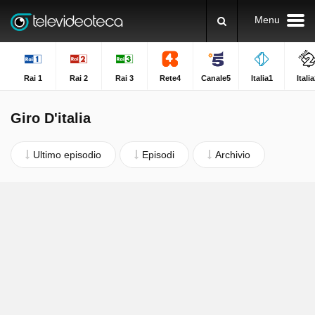
Menu
Rai 1
Rai 2
Rai 3
Rete4
Canale5
Italia1
Itali
Giro D'italia
Ultimo episodio
Episodi
Archivio