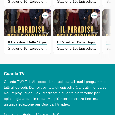
Stagione 10, Episodio 71
Stagione 10, Episodio 70
40:00
40:00
Il Paradiso Delle Signore
Il Paradiso Delle Signore
Il Pa
Stagione 10, Episodio 69
Stagione 10, Episodio 68
Guarda TV.
Guarda TV? TeleVideoteca.it ha tutti i canali, tutti i programmi e
tutti gli episodi. Da noi trovi tutti gli episodi già andati in onda su
Rai Replay, Rivedi La7, Mediaset e su altre piattaforme per
episodi già andati in onda. Mai più ricerche senza fine, ma
un'unica soluzione per Guarda TV video.
Contatto
Aiuto
Privacy
RSS